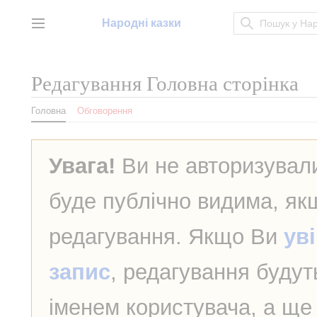
Перейти
до
Народні казки
Головне меню
вмісту
Редагування
Головна сторінка
Головна
Обговорення
Увага!
Ви не авторизували
буде публічно видима, як
редагування. Якщо Ви
ув
запис
, редагування будут
іменем користувача, а ще 